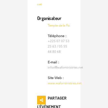
net
Organisateur
Temple de la Foi
Téléphone :
+225 07 07 53
25 63 / 05 55
44 80 68
E-mail :
infos@wafoministries.net
Site Web :
www.wafoministries.net
PARTAGER
L’ÉVÈNEMENT