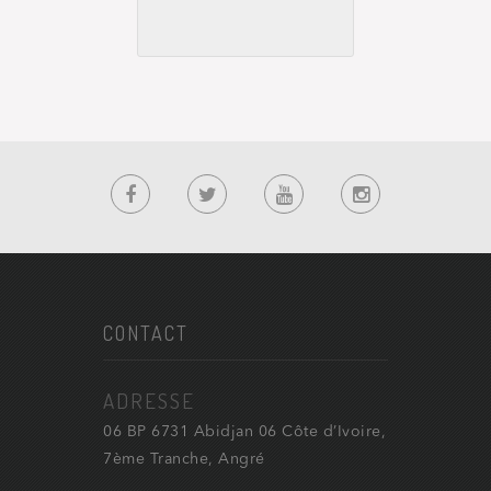
CONTACT
ADRESSE
06 BP 6731 Abidjan 06 Côte d’Ivoire,
7ème Tranche, Angré