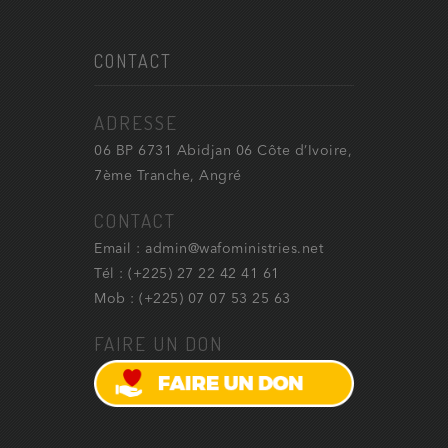
CONTACT
ADRESSE
06 BP 6731 Abidjan 06 Côte d’Ivoire,
7ème Tranche, Angré
CONTACT
Email : admin@wafoministries.net
Tél : (+225) 27 22 42 41 61
Mob : (+225) 07 07 53 25 63
FAIRE UN DON