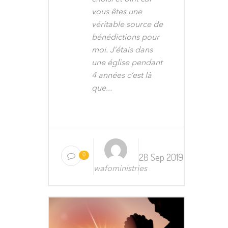
vous êtes une
véritable source de
bénédictions pour
moi. J’étais dans
une église pendant
4 années c’est là
que...
28 Sep 2019
0
wafoministries