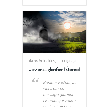
dans
Actualités
,
Témoignages
Je viens… glorifier l’Éternel
Bonjour Pasteur, Je
viens par ce
message glorifier
l’Éternel qui vous a
choisi et oint car