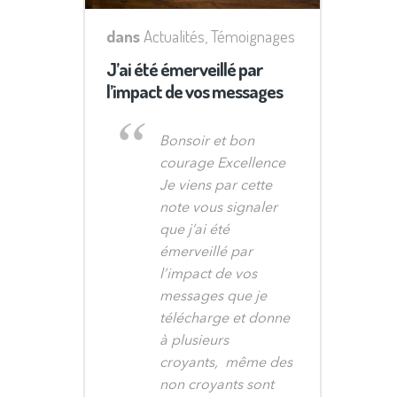
dans
Actualités
,
Témoignages
J’ai été émerveillé par
l’impact de vos messages
Bonsoir et bon
courage Excellence
Je viens par cette
note vous signaler
que j’ai été
émerveillé par
l’impact de vos
messages que je
télécharge et donne
à plusieurs
croyants, même des
non croyants sont