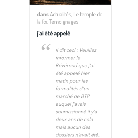
dans
Actualités
,
Le temple de
la foi
,
Témoignages
j’ai été appelé
Il dit ceci : Veuillez
informer le
Révérend que j’ai
été appelé hier
matin pour les
formalités d’un
marché de BTP
auquel j’avais
soumissionné il y’a
deux ans de cela
mais aucun des
dossiers n’avait été...