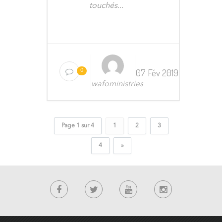
touchés...
07 Fév 2019
0
wafoministries
Page 1 sur 4
1
2
3
4
»