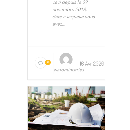
ceci depuis le 09
novembre 2018,
date à laquelle vous
avez...
16 Avr 2020
0
wafoministries