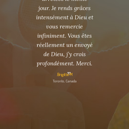
aison.
jour. Je rends grâces
suis dés
cela ma
intensément à Dieu et
Ton ense
inancière
vous remercie
le sang 
orée. Je
infiniment. Vous êtes
REDOUTA
ment un
réellement un envoyé
lé et je
de Dieu, j’y crois
SÉRI
e : ‘’je
profondément. Merci.
TRANS
 peu’’.
Brigitte M.
S
Toronto, Canada
Bre
Talna
d’Ivoire