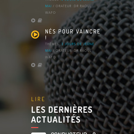
MAI
/ ORATEUR :DR RAOUL
WAFO
NÉS POUR VAINCRE
!
THÈMES :
3 JOURS DE JEÛNE -
MAI
/ ORATEUR :DR RAOUL
WAFO
LIRE
LES DERNIÈRES
ACTUALITÉS