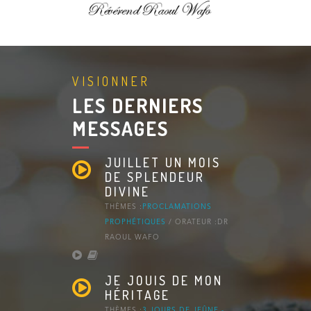
VISIONNER
LES DERNIERS
MESSAGES
JUILLET UN MOIS
DE SPLENDEUR
DIVINE
THÈMES :
PROCLAMATIONS
PROPHÉTIQUES
/ ORATEUR :DR
RAOUL WAFO
JE JOUIS DE MON
HÉRITAGE
THÈMES :
3 JOURS DE JEÛNE -