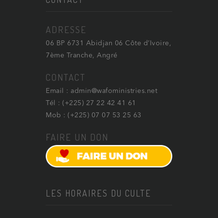
ADRESSE
06 BP 6731 Abidjan 06 Côte d’Ivoire,
7ème Tranche, Angré
CONTACT
Email : admin@wafoministries.net
Tél : (+225) 27 22 42 41 61
Mob : (+225) 07 07 53 25 63
FAIRE UN DON
LES HORAIRES DU CULTE