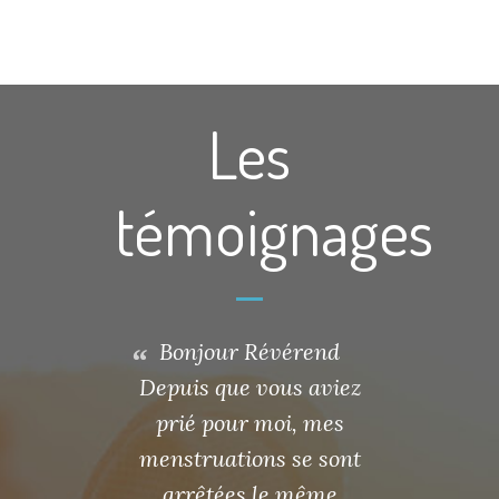
Les
témoignages
e bonheur
Bonjour Révérend
En fait c
 le visage
Depuis que vous aviez
qui a su
e et j’ai
prié pour moi, mes
en me ré
n rôle de
menstruations se sont
moi à Bre
 foyer et
arrêtées le même
que j’étai