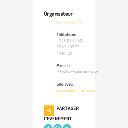
Organisateur
Temple de la Foi
Téléphone :
+225 07 07 53
25 63 / 05 55
44 80 68
E-mail :
infos@wafoministries.net
Site Web :
www.wafoministries.net
PARTAGER
L’ÉVÈNEMENT