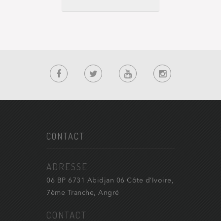
CONTACT
ADRESSE
06 BP 6731 Abidjan 06 Côte d’Ivoire,
7ème Tranche, Angré
CONTACT