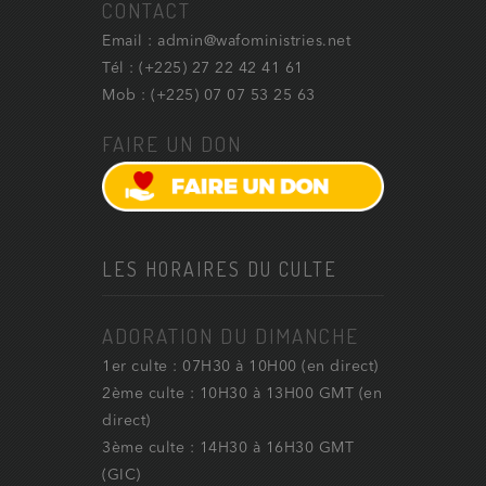
CONTACT
Email : admin@wafoministries.net
Tél : (+225) 27 22 42 41 61
Mob : (+225) 07 07 53 25 63
FAIRE UN DON
LES HORAIRES DU CULTE
ADORATION DU DIMANCHE
1er culte : 07H30 à 10H00 (en direct)
2ème culte : 10H30 à 13H00 GMT (en
direct)
3ème culte : 14H30 à 16H30 GMT
(GIC)