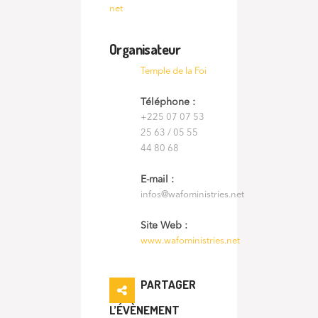
net
Organisateur
Temple de la Foi
Téléphone :
+225 07 07 53
25 63 / 05 55
44 80 68
E-mail :
infos@wafoministries.net
Site Web :
www.wafoministries.net
PARTAGER
L’ÉVÈNEMENT