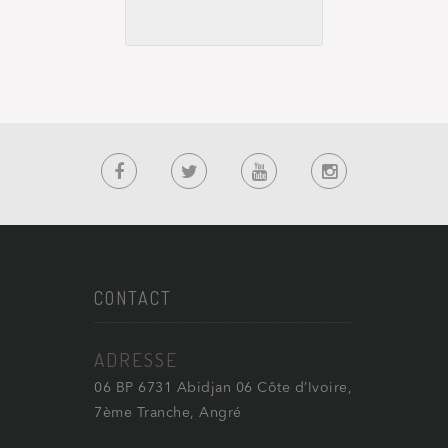
CONTACT
ADRESSE
06 BP 6731 Abidjan 06 Côte d’Ivoire,
7ème Tranche, Angré