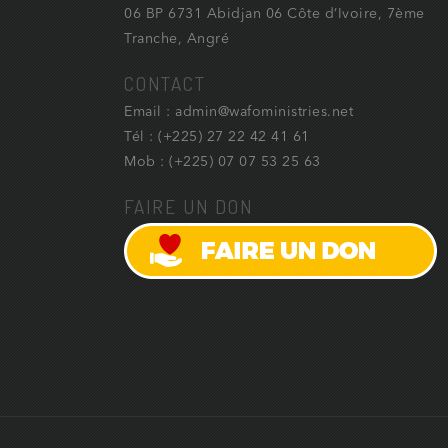
06 BP 6731 Abidjan 06 Côte d’Ivoire, 7ème
Tranche, Angré
CONTACT
Email : admin@wafoministries.net
Tél : (+225) 27 22 42 41 61
Mob : (+225) 07 07 53 25 63
FAIRE UN DON