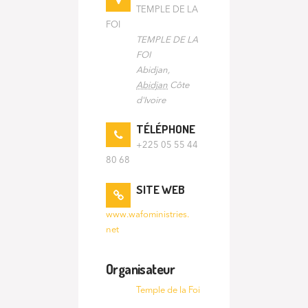
TEMPLE DE LA
FOI
TEMPLE DE LA
FOI
Abidjan
,
Abidjan
Côte
d'Ivoire
TÉLÉPHONE
+225 05 55 44
80 68
SITE WEB
www.wafoministries.
net
Organisateur
Temple de la Foi