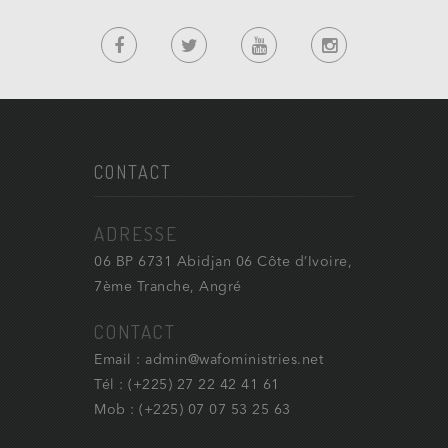
CONTACT
ADRESSE
06 BP 6731 Abidjan 06 Côte d’Ivoire,
7ème Tranche, Angré
CONTACT
Email : admin@wafoministries.net
Tél : (+225) 27 22 42 41 61
Mob : (+225) 07 07 53 25 63