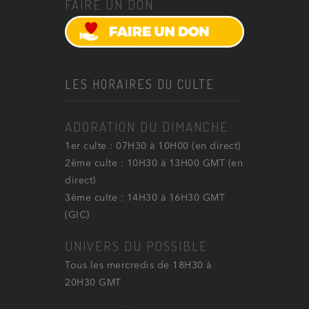
FAIRE UN DON
LES HORAIRES DU CULTE
ADORATION DU DIMANCHE
1er culte : 07H30 à 10H00 (en direct)
2ème culte : 10H30 à 13H00 GMT (en
direct)
3ème culte : 14H30 à 16H30 GMT
(GIC)
UNIVERS DU POSSIBLE
Tous les mercredis de 18H30 à
20H30 GMT