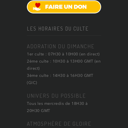
LES HORAIRES DU CULTE
ADORATION DU DIMANCHE
1er culte : 07H30 à 10H00 (en direct)
2ème culte : 10H30 à 13H00 GMT (en
direct)
3ème culte : 14H30 à 16H30 GMT
(GIC)
UNIVERS DU POSSIBLE
Tous les mercredis de 18H30 à
20H30 GMT
ATMOSPHÈRE DE GLOIRE