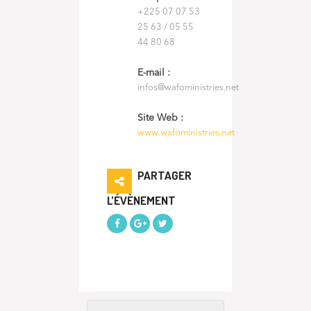
+225 07 07 53
25 63 / 05 55
44 80 68
E-mail :
infos@wafoministries.net
Site Web :
www.wafoministries.net
PARTAGER
L’ÉVÈNEMENT