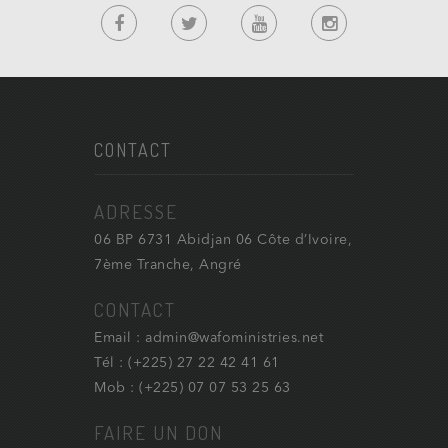
CONTACT
ADRESSE
06 BP 6731 Abidjan 06 Côte d’Ivoire,
7ème Tranche, Angré
CONTACT
Email : admin@wafoministries.net
Tél : (+225) 27 22 42 41 61
Mob : (+225) 07 07 53 25 63
FAIRE UN DON