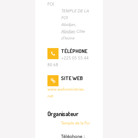
FOI
TEMPLE DE LA
FOI
Abidjan
,
Abidjan
Côte
d'Ivoire
TÉLÉPHONE
+225 05 55 44
80 68
SITE WEB
www.wafoministries.
net
Organisateur
Temple de la Foi
Téléphone :