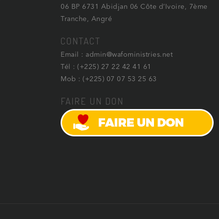
06 BP 6731 Abidjan 06 Côte d’Ivoire, 7ème
Tranche, Angré
CONTACT
Email : admin@wafoministries.net
Tél : (+225) 27 22 42 41 61
Mob : (+225) 07 07 53 25 63
FAIRE UN DON