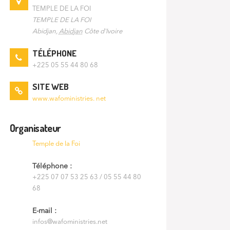
TEMPLE DE LA FOI
TEMPLE DE LA FOI
Abidjan
,
Abidjan
Côte d'Ivoire
TÉLÉPHONE
+225 05 55 44 80 68
SITE WEB
www.wafoministries. net
Organisateur
Temple de la Foi
Téléphone :
+225 07 07 53 25 63 / 05 55 44 80
68
E-mail :
infos@wafoministries.net