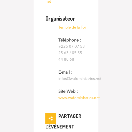
net
Organisateur
Temple de la Foi
Téléphone :
+225 07 07 53
25 63 / 05 55
44 80 68
E-mail :
infos@wafoministries.net
Site Web :
www.wafoministries.net
PARTAGER
L’ÉVÈNEMENT