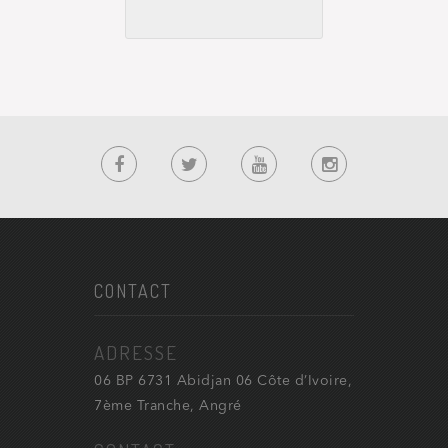
CONTACT
ADRESSE
06 BP 6731 Abidjan 06 Côte d’Ivoire,
7ème Tranche, Angré