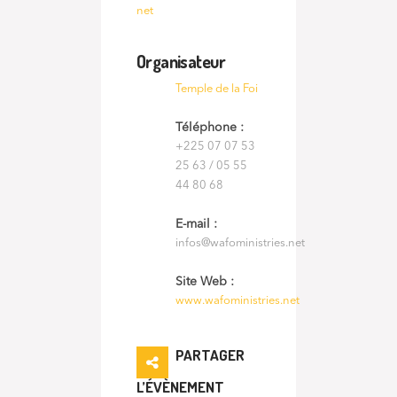
net
Organisateur
Temple de la Foi
Téléphone :
+225 07 07 53
25 63 / 05 55
44 80 68
E-mail :
infos@wafoministries.net
Site Web :
www.wafoministries.net
PARTAGER
L’ÉVÈNEMENT