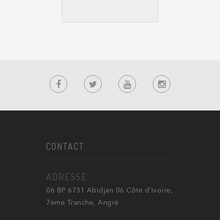
CONTACT
ADRESSE
06 BP 6731 Abidjan 06 Côte d’Ivoire,
7ème Tranche, Angré