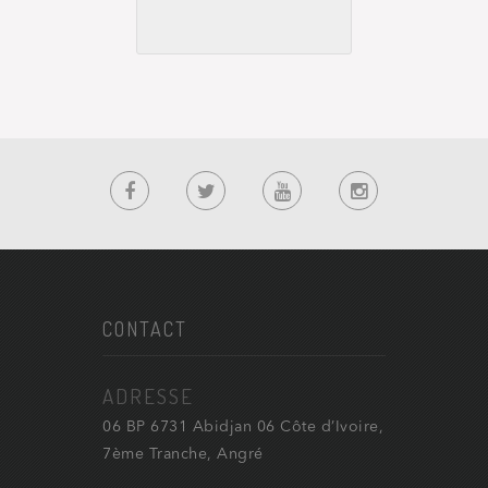
CONTACT
ADRESSE
06 BP 6731 Abidjan 06 Côte d’Ivoire,
7ème Tranche, Angré