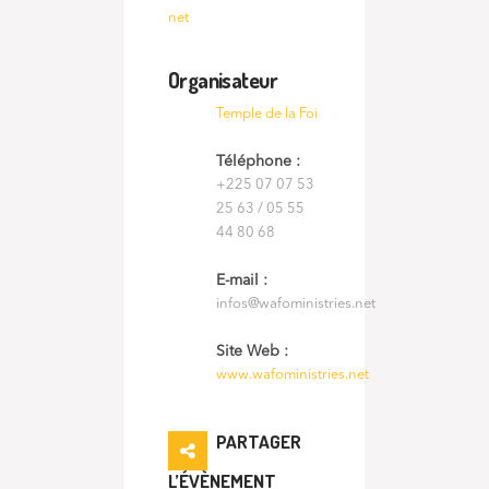
net
Organisateur
Temple de la Foi
Téléphone :
+225 07 07 53
25 63 / 05 55
44 80 68
E-mail :
infos@wafoministries.net
Site Web :
www.wafoministries.net
PARTAGER
L’ÉVÈNEMENT