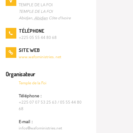
TEMPLE DE LA FOI
TEMPLE DE LA FOI
Abidjan
,
Abidjan
Côte d'Ivoire
TÉLÉPHONE
+225 05 55 44 80 68
SITE WEB
www.wafoministries. net
Organisateur
Temple de la Foi
Téléphone :
+225 07 07 53 25 63 / 05 55 44 80
68
E-mail :
infos@wafoministries.net