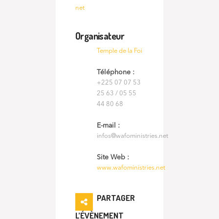
net
Organisateur
Temple de la Foi
Téléphone :
+225 07 07 53
25 63 / 05 55
44 80 68
E-mail :
infos@wafoministries.net
Site Web :
www.wafoministries.net
PARTAGER
L’ÉVÈNEMENT