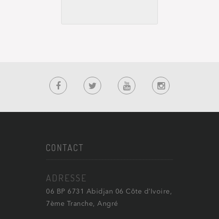
CONTACT
ADRESSE
06 BP 6731 Abidjan 06 Côte d’Ivoire,
7ème Tranche, Angré