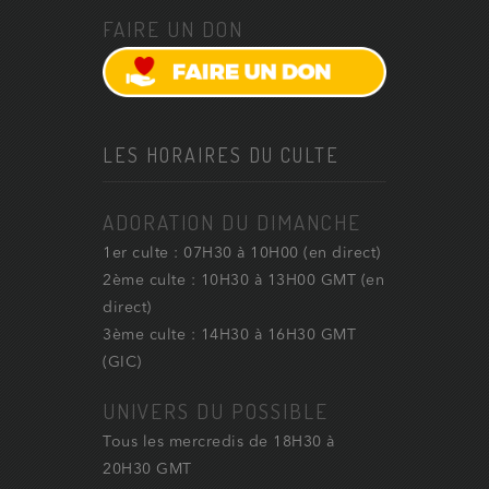
FAIRE UN DON
LES HORAIRES DU CULTE
ADORATION DU DIMANCHE
1er culte : 07H30 à 10H00 (en direct)
2ème culte : 10H30 à 13H00 GMT (en
direct)
3ème culte : 14H30 à 16H30 GMT
(GIC)
UNIVERS DU POSSIBLE
Tous les mercredis de 18H30 à
20H30 GMT