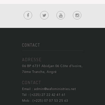
CONTACT
ADRESSE
06 BP 6731 Abidjan 06 Côte d’Ivoire,
7ème Tranche, Angré
CONTACT
Email : admin@wafoministries.net
Tél : (+225) 27 22 42 41 61
Mob : (+225) 07 07 53 25 63