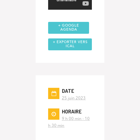
+ GOOGLE
AGENDA
+ EXPORTER VERS
ICAL
DATE
25 juin 2023
HORAIRE
9 h 00 min - 10
h 30 min