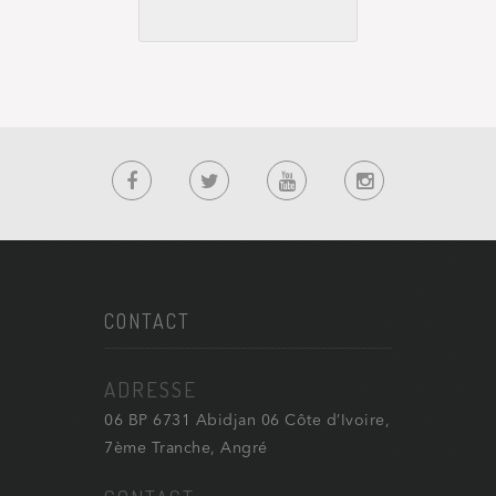
CONTACT
ADRESSE
06 BP 6731 Abidjan 06 Côte d’Ivoire,
7ème Tranche, Angré