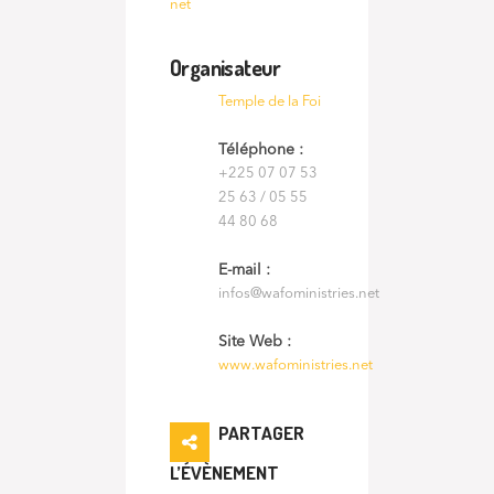
net
Organisateur
Temple de la Foi
Téléphone :
+225 07 07 53
25 63 / 05 55
44 80 68
E-mail :
infos@wafoministries.net
Site Web :
www.wafoministries.net
PARTAGER
L’ÉVÈNEMENT