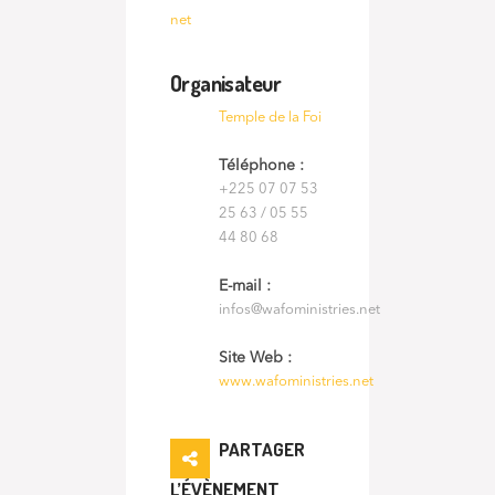
net
Organisateur
Temple de la Foi
Téléphone :
+225 07 07 53
25 63 / 05 55
44 80 68
E-mail :
infos@wafoministries.net
Site Web :
www.wafoministries.net
PARTAGER
L’ÉVÈNEMENT