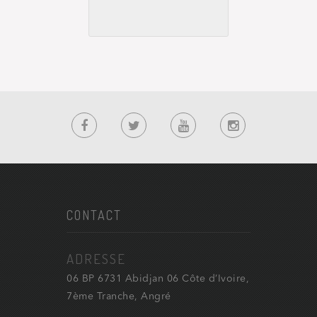
CONTACT
ADRESSE
06 BP 6731 Abidjan 06 Côte d’Ivoire,
7ème Tranche, Angré