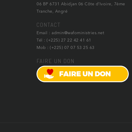
06 BP 6731 Abidjan 06 Côte d’Ivoire, 7ème
Tranche, Angré
CONTACT
Email : admin@wafoministries.net
Tél : (+225) 27 22 42 41 61
Mob : (+225) 07 07 53 25 63
FAIRE UN DON