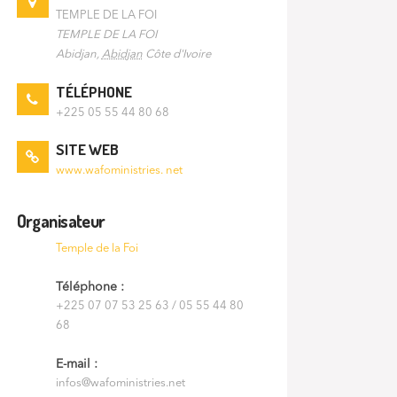
TEMPLE DE LA FOI
TEMPLE DE LA FOI
Abidjan
,
Abidjan
Côte d'Ivoire
TÉLÉPHONE
+225 05 55 44 80 68
SITE WEB
www.wafoministries. net
Organisateur
Temple de la Foi
Téléphone :
+225 07 07 53 25 63 / 05 55 44 80
68
E-mail :
infos@wafoministries.net