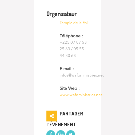
Organisateur
Temple de la Foi
Téléphone :
+225 07 07 53
25 63 / 05 55
44 80 68
E-mail :
infos@wafoministries.net
Site Web :
www.wafoministries.net
PARTAGER
L’ÉVÈNEMENT