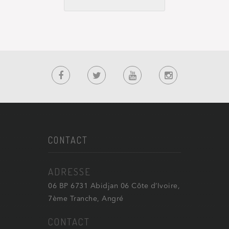
CONTACT
ADRESSE
06 BP 6731 Abidjan 06 Côte d’Ivoire,
7ème Tranche, Angré
CONTACT