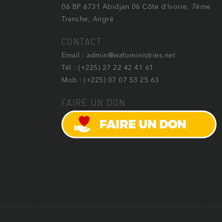
06 BP 6731 Abidjan 06 Côte d’Ivoire, 7ème
Tranche, Angré
CONTACT
Email : admin@wafoministries.net
Tél : (+225) 27 22 42 41 61
Mob : (+225) 07 07 53 25 63
FAIRE UN DON