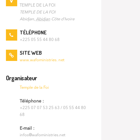
TEMPLE DE LA FOI
TEMPLE DE LA FOI
Abidjan
,
Abidjan
Côte d'Ivoire
TÉLÉPHONE
+225 05 55 44 80 68
SITE WEB
www.wafoministries. net
Organisateur
Temple de la Foi
Téléphone :
+225 07 07 53 25 63 / 05 55 44 80
68
E-mail :
infos@wafoministries.net