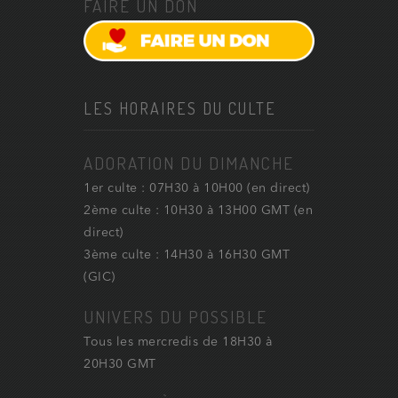
FAIRE UN DON
LES HORAIRES DU CULTE
ADORATION DU DIMANCHE
1er culte : 07H30 à 10H00 (en direct)
2ème culte : 10H30 à 13H00 GMT (en
direct)
3ème culte : 14H30 à 16H30 GMT
(GIC)
UNIVERS DU POSSIBLE
Tous les mercredis de 18H30 à
20H30 GMT