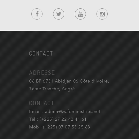
CONTACT
ADRESSE
06 BP 6731 Abidjan 06 Côte d’Ivoire,
7ème Tranche, Angré
CONTACT
Email : admin@wafoministries.net
Tél : (+225) 27 22 42 41 61
Mob : (+225) 07 07 53 25 63