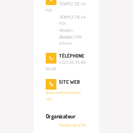
TEMPLE DE LA
FOI
TEMPLE DE LA
FOI
Abidjan
,
Abidjan
Côte
d'Ivoire
TÉLÉPHONE
+225 05 55 44
80 68
SITE WEB
www.wafoministries.
net
Organisateur
Temple de la Foi