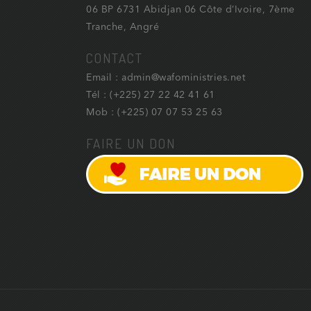
06 BP 6731 Abidjan 06 Côte d’Ivoire, 7ème
Tranche, Angré
CONTACT
Email : admin@wafoministries.net
Tél : (+225) 27 22 42 41 61
Mob : (+225) 07 07 53 25 63
FAIRE UN DON