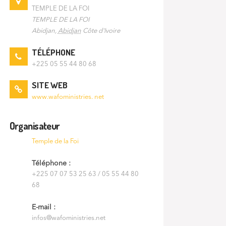
TEMPLE DE LA FOI
TEMPLE DE LA FOI
Abidjan
,
Abidjan
Côte d'Ivoire
TÉLÉPHONE
+225 05 55 44 80 68
SITE WEB
www.wafoministries. net
Organisateur
Temple de la Foi
Téléphone :
+225 07 07 53 25 63 / 05 55 44 80
68
E-mail :
infos@wafoministries.net