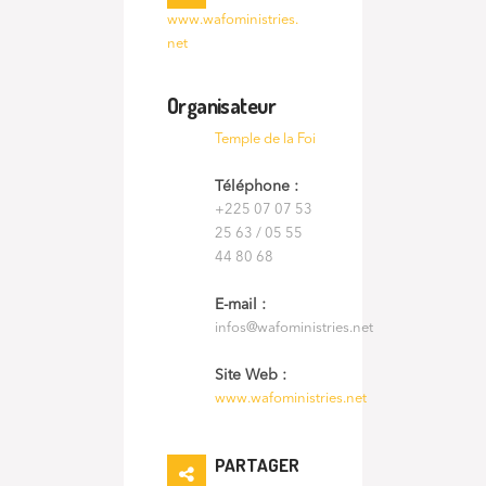
www.wafoministries.
net
Organisateur
Temple de la Foi
Téléphone :
+225 07 07 53
25 63 / 05 55
44 80 68
E-mail :
infos@wafoministries.net
Site Web :
www.wafoministries.net
PARTAGER