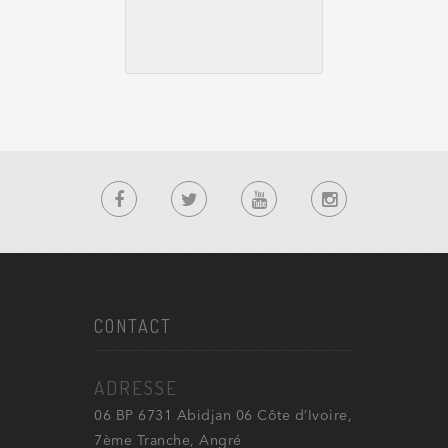
CONTACT
ADRESSE
06 BP 6731 Abidjan 06 Côte d’Ivoire,
7ème Tranche, Angré