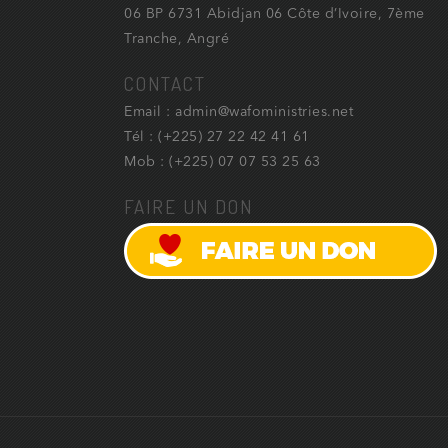
06 BP 6731 Abidjan 06 Côte d’Ivoire, 7ème
Tranche, Angré
CONTACT
Email : admin@wafoministries.net
Tél : (+225) 27 22 42 41 61
Mob : (+225) 07 07 53 25 63
FAIRE UN DON