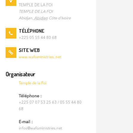
TEMPLE DE LA FOI
TEMPLE DE LA FOI
Abidjan
,
Abidjan
Côte d'Ivoire
TÉLÉPHONE
+225 05 55 44 80 68
SITE WEB
www.wafoministries. net
Organisateur
Temple de la Foi
Téléphone :
+225 07 07 53 25 63 / 05 55 44 80
68
E-mail :
infos@wafoministries.net