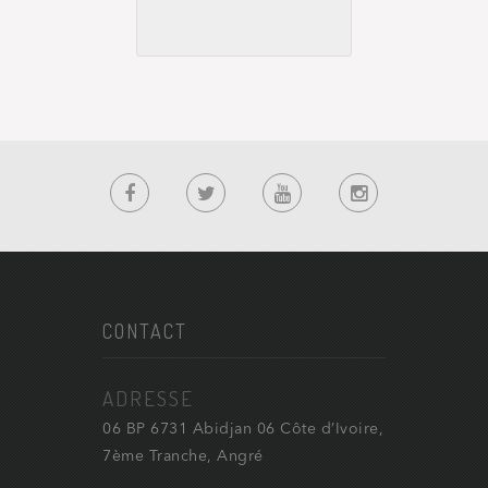
CONTACT
ADRESSE
06 BP 6731 Abidjan 06 Côte d’Ivoire,
7ème Tranche, Angré