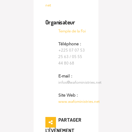
net
Organisateur
Temple de la Foi
Téléphone :
+225 07 07 53
25 63 / 05 55
44 80 68
E-mail :
infos@wafoministries.net
Site Web :
www.wafoministries.net
PARTAGER
L’ÉVÈNEMENT