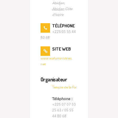
Abidjan
,
Abidjan
Côte
d'Ivoire
TÉLÉPHONE
+225 05 55 44
80 68
SITE WEB
www.wafoministries.
net
Organisateur
Temple de la Foi
Téléphone :
+225 07 07 53
25 63 / 05 55
44 80 68