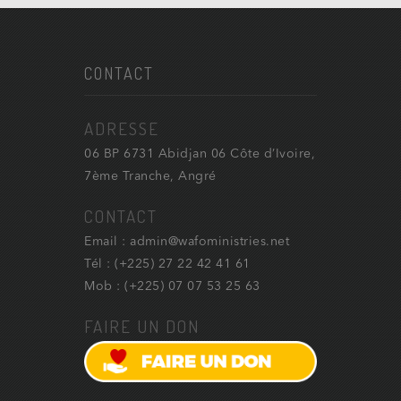
CONTACT
ADRESSE
06 BP 6731 Abidjan 06 Côte d’Ivoire,
7ème Tranche, Angré
CONTACT
Email : admin@wafoministries.net
Tél : (+225) 27 22 42 41 61
Mob : (+225) 07 07 53 25 63
FAIRE UN DON