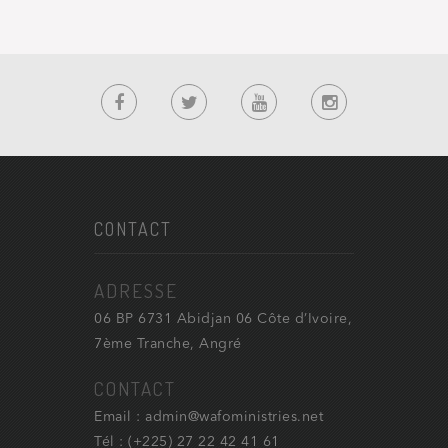
CONTACT
ADRESSE
06 BP 6731 Abidjan 06 Côte d’Ivoire,
7ème Tranche, Angré
CONTACT
Email : admin@wafoministries.net
Tél : (+225) 27 22 42 41 61