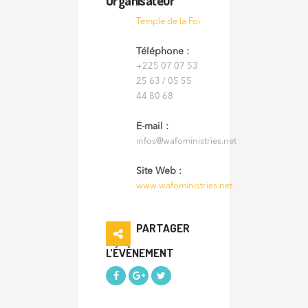
Organisateur
Temple de la Foi
Téléphone :
+225 07 07 53
25 63 / 05 55
44 80 68
E-mail :
infos@wafoministries.net
Site Web :
www.wafoministries.net
PARTAGER
L’ÉVÈNEMENT