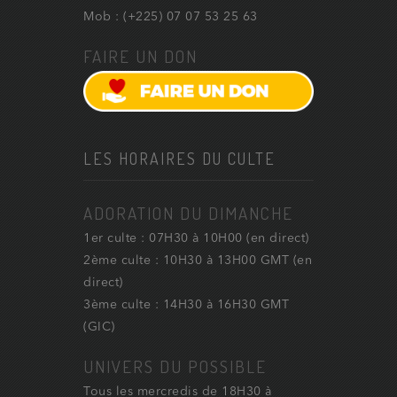
Mob : (+225) 07 07 53 25 63
FAIRE UN DON
LES HORAIRES DU CULTE
ADORATION DU DIMANCHE
1er culte : 07H30 à 10H00 (en direct)
2ème culte : 10H30 à 13H00 GMT (en
direct)
3ème culte : 14H30 à 16H30 GMT
(GIC)
UNIVERS DU POSSIBLE
Tous les mercredis de 18H30 à