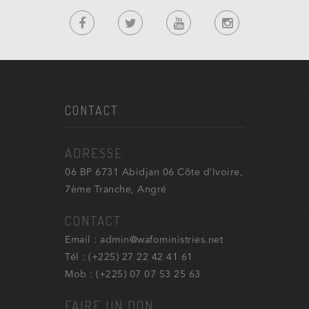
CONTACT
ADRESSE
06 BP 6731 Abidjan 06 Côte d’Ivoire,
7ème Tranche, Angré
CONTACT
Email : admin@wafoministries.net
Tél : (+225) 27 22 42 41 61
Mob : (+225) 07 07 53 25 63
FAIRE UN DON