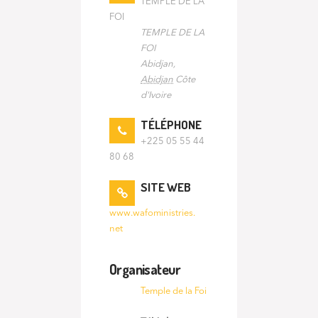
TEMPLE DE LA
FOI
TEMPLE DE LA
FOI
Abidjan
,
Abidjan
Côte
d'Ivoire
TÉLÉPHONE
+225 05 55 44
80 68
SITE WEB
www.wafoministries.
net
Organisateur
Temple de la Foi