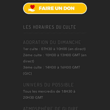
LES HORAIRES DU CULTE
ADORATION DU DIMANCHE
1er culte : 07H30 à 10H00 (en direct)
2ème culte : 10H30 à 13H00 GMT (en
direct)
3ème culte : 14H30 à 16H30 GMT
(GIC)
UNIVERS DU POSSIBLE
Tous les mercredis de 18H30 à
20H30 GMT
ATMOSPHÈRE DE GLOIRE