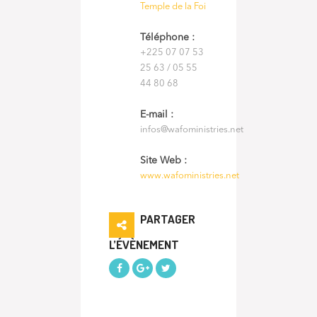
Temple de la Foi
Téléphone :
+225 07 07 53
25 63 / 05 55
44 80 68
E-mail :
infos@wafoministries.net
Site Web :
www.wafoministries.net
PARTAGER
L’ÉVÈNEMENT