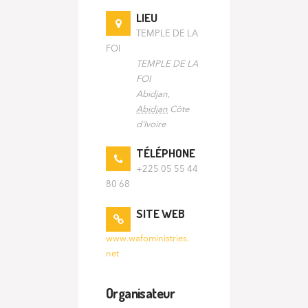
LIEU
TEMPLE DE LA
FOI
TEMPLE DE LA
FOI
Abidjan
,
Abidjan
Côte
d'Ivoire
TÉLÉPHONE
+225 05 55 44
80 68
SITE WEB
www.wafoministries.
net
Organisateur