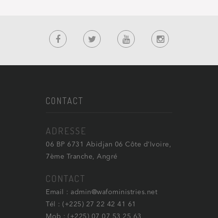
CONTACT
ADRESSE
06 BP 6731 Abidjan 06 Côte d’Ivoire,
7ème Tranche, Angré
CONTACT
Email : admin@wafoministries.net
Tél : (+225) 27 22 42 41 61
Mob : (+225) 07 07 53 25 63