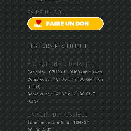
FAIRE UN DON
LES HORAIRES DU CULTE
ADORATION DU DIMANCHE
1er culte : 07H30 à 10H00 (en direct)
2ème culte : 10H30 à 13H00 GMT (en
direct)
3ème culte : 14H30 à 16H30 GMT
(GIC)
UNIVERS DU POSSIBLE
Tous les mercredis de 18H30 à
20H30 GMT