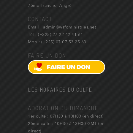
7ème Tranche, Angré
CONTACT
Email : admin@wafoministries.net
Tél : (+225) 27 22 42 41 61
Mob : (+225) 07 07 53 25 63
FAIRE UN DON
LES HORAIRES DU CULTE
ADORATION DU DIMANCHE
1er culte : 07H30 à 10H00 (en direct)
2ème culte : 10H30 à 13H00 GMT (en
direct)