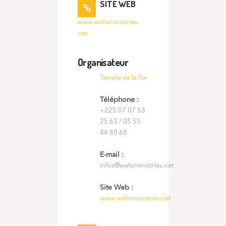
SITE WEB
www.wafoministries.
net
Organisateur
Temple de la Foi
Téléphone :
+225 07 07 53
25 63 / 05 55
44 80 68
E-mail :
infos@wafoministries.net
Site Web :
www.wafoministries.net