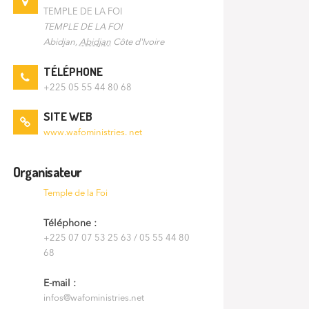
TEMPLE DE LA FOI
TEMPLE DE LA FOI
Abidjan
,
Abidjan
Côte d'Ivoire
TÉLÉPHONE
+225 05 55 44 80 68
SITE WEB
www.wafoministries. net
Organisateur
Temple de la Foi
Téléphone :
+225 07 07 53 25 63 / 05 55 44 80
68
E-mail :
infos@wafoministries.net