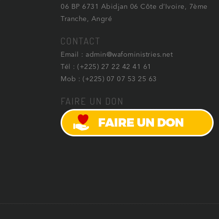
06 BP 6731 Abidjan 06 Côte d’Ivoire, 7ème
Tranche, Angré
CONTACT
Email : admin@wafoministries.net
Tél : (+225) 27 22 42 41 61
Mob : (+225) 07 07 53 25 63
FAIRE UN DON