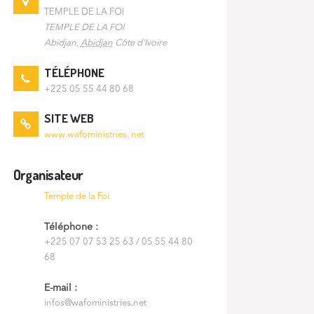
TEMPLE DE LA FOI
TEMPLE DE LA FOI
Abidjan
,
Abidjan
Côte d'Ivoire
TÉLÉPHONE
+225 05 55 44 80 68
SITE WEB
www.wafoministries. net
Organisateur
Temple de la Foi
Téléphone :
+225 07 07 53 25 63 / 05 55 44 80
68
E-mail :
infos@wafoministries.net