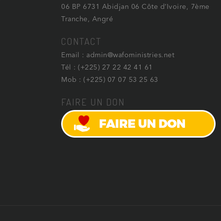
06 BP 6731 Abidjan 06 Côte d’Ivoire, 7ème
Tranche, Angré
CONTACT
Email : admin@wafoministries.net
Tél : (+225) 27 22 42 41 61
Mob : (+225) 07 07 53 25 63
FAIRE UN DON