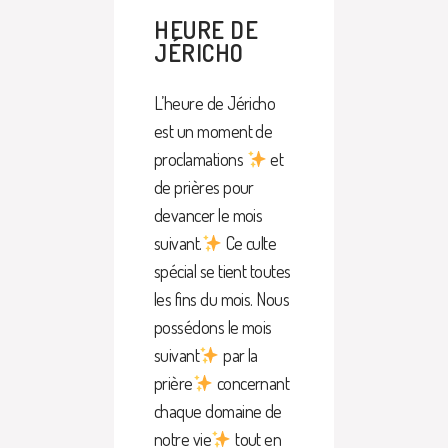
HEURE DE
JÉRICHO
L’heure de Jéricho
est un moment de
proclamations
et
de prières pour
devancer le mois
suivant.
Ce culte
spécial se tient toutes
les fins du mois. Nous
possédons le mois
suivant
par la
prière
concernant
chaque domaine de
notre vie
tout en