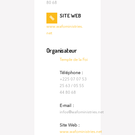
80 68
SITE WEB
www.wafoministries.
net
Organisateur
Temple de la Foi
Téléphone :
+225 07 07 53
25 63 / 05 55
44 80 68
E-mail :
infos@wafoministries.net
Site Web :
www.wafoministries.net