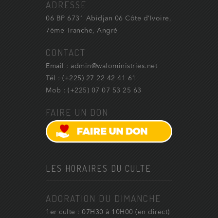
ADRESSE
06 BP 6731 Abidjan 06 Côte d’Ivoire,
7ème Tranche, Angré
CONTACT
Email : admin@wafoministries.net
Tél : (+225) 27 22 42 41 61
Mob : (+225) 07 07 53 25 63
FAIRE UN DON
LES HORAIRES DU CULTE
ADORATION DU DIMANCHE
1er culte : 07H30 à 10H00 (en direct)