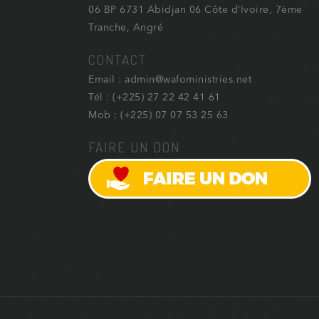
06 BP 6731 Abidjan 06 Côte d’Ivoire, 7ème
Tranche, Angré
CONTACT
Email : admin@wafoministries.net
Tél : (+225) 27 22 42 41 61
Mob : (+225) 07 07 53 25 63
FAIRE UN DON