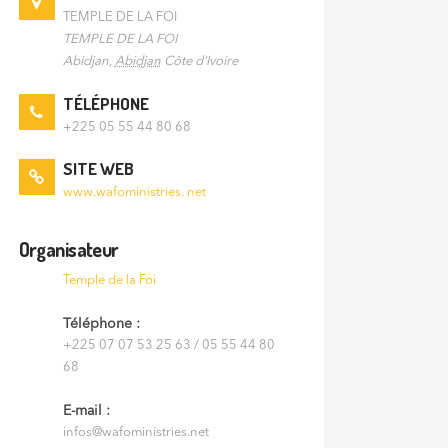
TEMPLE DE LA FOI
TEMPLE DE LA FOI
Abidjan
,
Abidjan
Côte d'Ivoire
TÉLÉPHONE
+225 05 55 44 80 68
SITE WEB
www.wafoministries. net
Organisateur
Temple de la Foi
Téléphone :
+225 07 07 53 25 63 / 05 55 44 80
68
E-mail :
infos@wafoministries.net