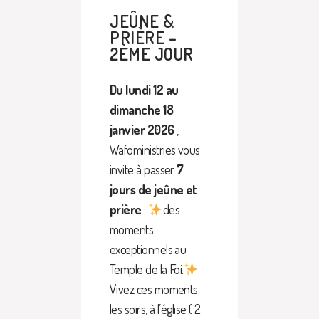
JEÛNE &
PRIÈRE –
2ÈME JOUR
Du lundi 12 au
dimanche 18
janvier 2026
,
Wafoministries vous
invite à passer
7
jours de jeûne et
prière
;
des
moments
exceptionnels au
Temple de la Foi.
Vivez ces moments
les soirs, à l’église ( 2