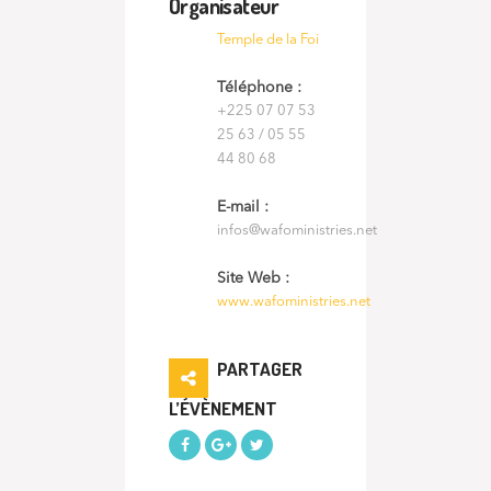
Organisateur
Temple de la Foi
Téléphone :
+225 07 07 53
25 63 / 05 55
44 80 68
E-mail :
infos@wafoministries.net
Site Web :
www.wafoministries.net
PARTAGER
L’ÉVÈNEMENT