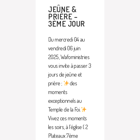
JEÛNE &
PRIÈRE –
3ÈME JOUR
Du mercredi 04 au
vendredi 06 juin
2025, Wafoministries
vous invite à passer 3
jours de jeûne et
prière ;
des
moments
exceptionnels au
Temple de la Foi.
Vivez ces moments
les soirs, à l’église ( 2
Plateaux 7ème