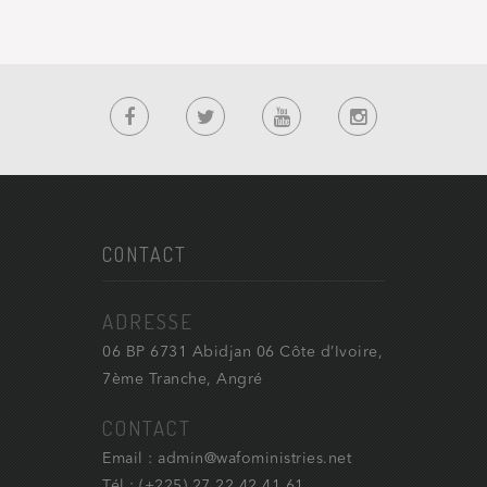
CONTACT
ADRESSE
06 BP 6731 Abidjan 06 Côte d’Ivoire,
7ème Tranche, Angré
CONTACT
Email : admin@wafoministries.net
Tél : (+225) 27 22 42 41 61