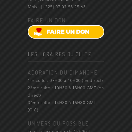
Mob : (+225) 07 07 53 25 63
FAIRE UN DON
LES HORAIRES DU CULTE
ADORATION DU DIMANCHE
1er culte : 07H30 à 10H00 (en direct)
2ème culte : 10H30 à 13H00 GMT (en
direct)
3ème culte : 14H30 à 16H30 GMT
(GIC)
UNIVERS DU POSSIBLE
Tous les mercredis de 18H30 à