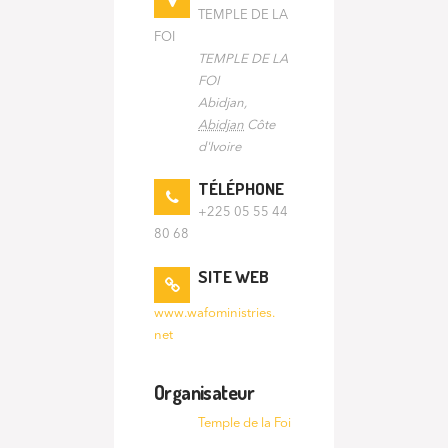
TEMPLE DE LA
FOI
TEMPLE DE LA
FOI
Abidjan
,
Abidjan
Côte
d'Ivoire
TÉLÉPHONE
+225 05 55 44
80 68
SITE WEB
www.wafoministries.
net
Organisateur
Temple de la Foi