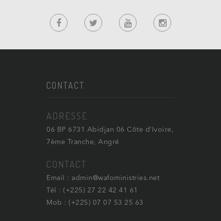
CONTACT
ADRESSE
06 BP 6731 Abidjan 06 Côte d’Ivoire,
7ème Tranche, Angré
CONTACT
Email : admin@wafoministries.net
Tél : (+225) 27 22 42 41 61
Mob : (+225) 07 07 53 25 63