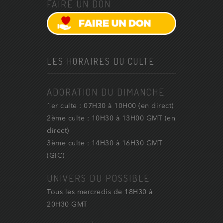
FAIRE UN DON
LES HORAIRES DU CULTE
ADORATION DU DIMANCHE
1er culte : 07H30 à 10H00 (en direct)
2ème culte : 10H30 à 13H00 GMT (en
direct)
3ème culte : 14H30 à 16H30 GMT
(GIC)
UNIVERS DU POSSIBLE
Tous les mercredis de 18H30 à
20H30 GMT