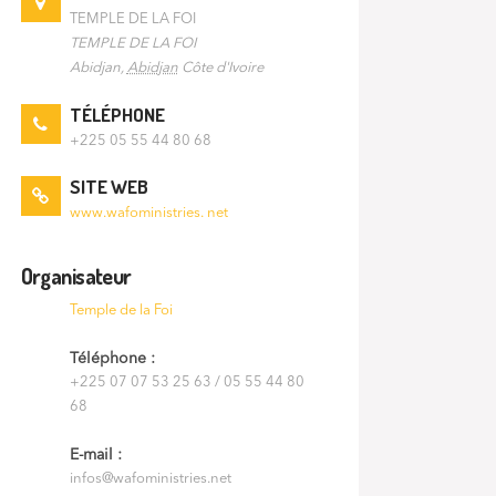
TEMPLE DE LA FOI
TEMPLE DE LA FOI
Abidjan
,
Abidjan
Côte d'Ivoire
TÉLÉPHONE
+225 05 55 44 80 68
SITE WEB
www.wafoministries. net
Organisateur
Temple de la Foi
Téléphone :
+225 07 07 53 25 63 / 05 55 44 80
68
E-mail :
infos@wafoministries.net