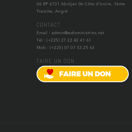
06 BP 6731 Abidjan 06 Côte d’Ivoire, 7ème
Tranche, Angré
CONTACT
Email : admin@wafoministries.net
Tél : (+225) 27 22 42 41 61
Mob : (+225) 07 07 53 25 63
FAIRE UN DON