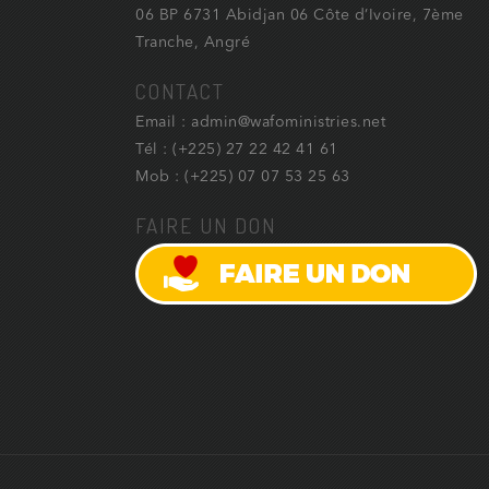
06 BP 6731 Abidjan 06 Côte d’Ivoire, 7ème
Tranche, Angré
CONTACT
Email : admin@wafoministries.net
Tél : (+225) 27 22 42 41 61
Mob : (+225) 07 07 53 25 63
FAIRE UN DON