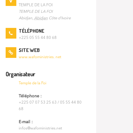
TEMPLE DE LA FOI
TEMPLE DE LA FOI
Abidjan
,
Abidjan
Côte d'Ivoire
TÉLÉPHONE
+225 05 55 44 80 68
SITE WEB
www.wafoministries. net
Organisateur
Temple de la Foi
Téléphone :
+225 07 07 53 25 63 / 05 55 44 80
68
E-mail :
infos@wafoministries.net