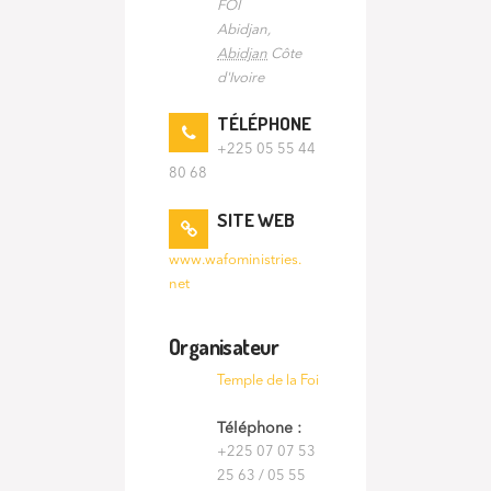
FOI
Abidjan
,
Abidjan
Côte
d'Ivoire
TÉLÉPHONE
+225 05 55 44
80 68
SITE WEB
www.wafoministries.
net
Organisateur
Temple de la Foi
Téléphone :
+225 07 07 53
25 63 / 05 55