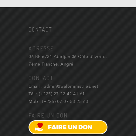
CONTACT
ADRESSE
06 BP 6731 Abidjan 06 Côte d’Ivoire,
7ème Tranche, Angré
CONTACT
Email : admin@wafoministries.net
Tél : (+225) 27 22 42 41 61
Mob : (+225) 07 07 53 25 63
FAIRE UN DON