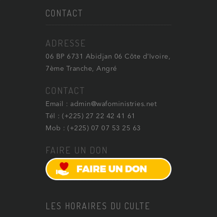
CONTACT
ADRESSE
06 BP 6731 Abidjan 06 Côte d’Ivoire,
7ème Tranche, Angré
CONTACT
Email : admin@wafoministries.net
Tél : (+225) 27 22 42 41 61
Mob : (+225) 07 07 53 25 63
FAIRE UN DON
LES HORAIRES DU CULTE