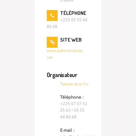
d'Ivoire
TÉLÉPHONE
+225 05 55 44
80 68
SITE WEB
www.wafoministries.
net
Organisateur
Temple de la Foi
Téléphone :
+225 07 07 53
25 63 / 05 55
44 80 68
E-mail :