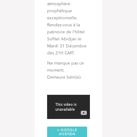
atmosphère
prophétique
exceptionnelle.
Rendez-vous à la
patinoire de l’hôtel
Sofitel Abidjan le
Mardi 31 Décembre
dès 21H GMT.
Ne manque pas ce
moment.
Demeure béni(e).
+ GOOGLE
AGENDA