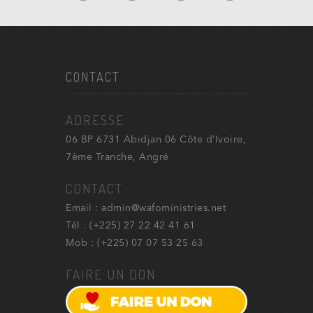
CONTACT
ADRESSE
06 BP 6731 Abidjan 06 Côte d’Ivoire,
7ème Tranche, Angré
CONTACT
Email : admin@wafoministries.net
Tél : (+225) 27 22 42 41 61
Mob : (+225) 07 07 53 25 63
FAIRE UN DON