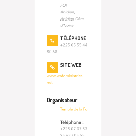
FOI
Abidjan
,
Abidjan
Côte
d'Ivoire
TÉLÉPHONE
+225 05 55 44
80 68
SITE WEB
www.wafoministries.
net
Organisateur
Temple de la Foi
Téléphone :
+225 07 07 53
25 63 / 05 55