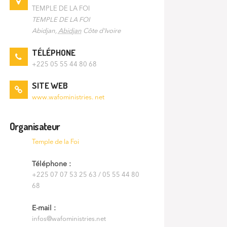
TEMPLE DE LA FOI
TEMPLE DE LA FOI
Abidjan
,
Abidjan
Côte d'Ivoire
TÉLÉPHONE
+225 05 55 44 80 68
SITE WEB
www.wafoministries. net
Organisateur
Temple de la Foi
Téléphone :
+225 07 07 53 25 63 / 05 55 44 80
68
E-mail :
infos@wafoministries.net