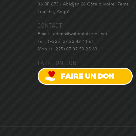
06 BP 6731 Abidjan 06 Côte d’Ivoire, 7ème
Tranche, Angré
CONTACT
Email : admin@wafoministries.net
Tél : (+225) 27 22 42 41 61
Mob : (+225) 07 07 53 25 63
FAIRE UN DON