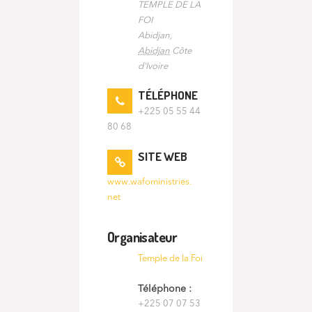
TEMPLE DE LA
FOI
Abidjan
,
Abidjan
Côte
d'Ivoire
TÉLÉPHONE
+225 05 55 44
80 68
SITE WEB
www.wafoministries.
net
Organisateur
Temple de la Foi
Téléphone :
+225 07 07 53