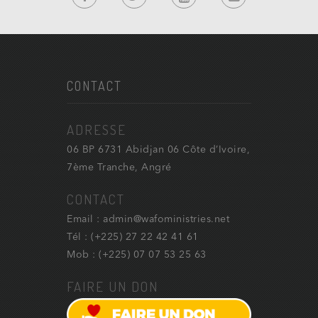
CONTACT
ADRESSE
06 BP 6731 Abidjan 06 Côte d’Ivoire,
7ème Tranche, Angré
CONTACT
Email : admin@wafoministries.net
Tél : (+225) 27 22 42 41 61
Mob : (+225) 07 07 53 25 63
FAIRE UN DON