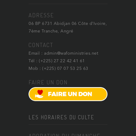
ADRESSE
06 BP 6731 Abidjan 06 Côte d’Ivoire,
7ème Tranche, Angré
CONTACT
Email : admin@wafoministries.net
Tél : (+225) 27 22 42 41 61
Mob : (+225) 07 07 53 25 63
FAIRE UN DON
LES HORAIRES DU CULTE
ADORATION DU DIMANCHE