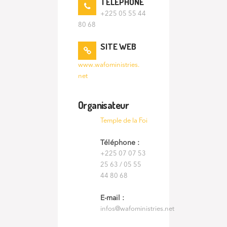
TÉLÉPHONE
+225 05 55 44
80 68
SITE WEB
www.wafoministries.
net
Organisateur
Temple de la Foi
Téléphone :
+225 07 07 53
25 63 / 05 55
44 80 68
E-mail :
infos@wafoministries.net