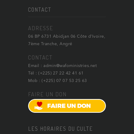
CONTACT
ADRESSE
06 BP 6731 Abidjan 06 Côte d’Ivoire,
7ème Tranche, Angré
CONTACT
Email : admin@wafoministries.net
Tél : (+225) 27 22 42 41 61
Mob : (+225) 07 07 53 25 63
FAIRE UN DON
LES HORAIRES DU CULTE