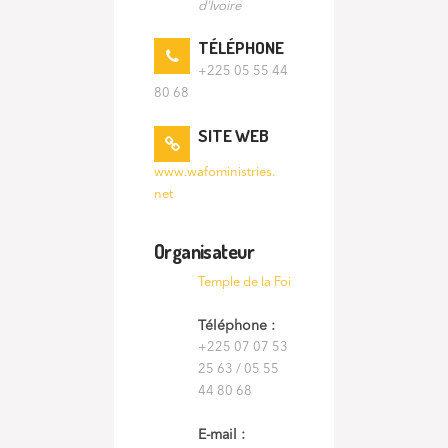
d'Ivoire
TÉLÉPHONE
+225 05 55 44
80 68
SITE WEB
www.wafoministries.
net
Organisateur
Temple de la Foi
Téléphone :
+225 07 07 53
25 63 / 05 55
44 80 68
E-mail :