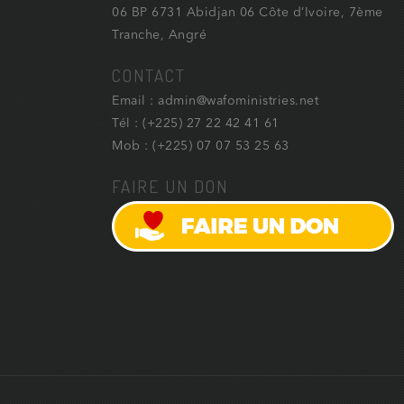
06 BP 6731 Abidjan 06 Côte d’Ivoire, 7ème
Tranche, Angré
CONTACT
Email : admin@wafoministries.net
Tél : (+225) 27 22 42 41 61
Mob : (+225) 07 07 53 25 63
FAIRE UN DON