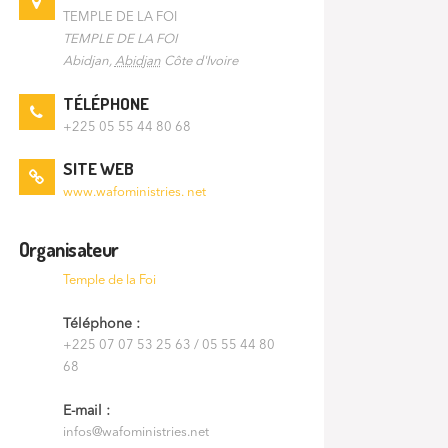
TEMPLE DE LA FOI
TEMPLE DE LA FOI
Abidjan
,
Abidjan
Côte d'Ivoire
TÉLÉPHONE
+225 05 55 44 80 68
SITE WEB
www.wafoministries. net
Organisateur
Temple de la Foi
Téléphone :
+225 07 07 53 25 63 / 05 55 44 80
68
E-mail :
infos@wafoministries.net