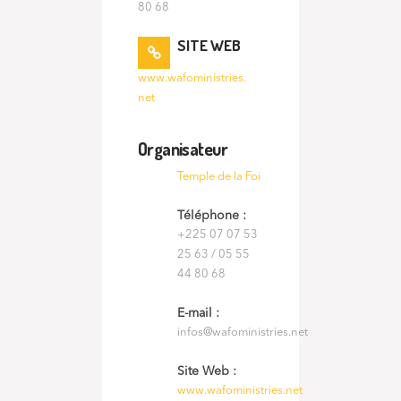
80 68
SITE WEB
www.wafoministries.
net
Organisateur
Temple de la Foi
Téléphone :
+225 07 07 53
25 63 / 05 55
44 80 68
E-mail :
infos@wafoministries.net
Site Web :
www.wafoministries.net