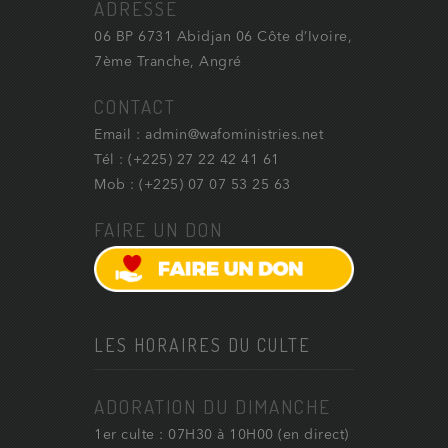
ADRESSE
06 BP 6731 Abidjan 06 Côte d’Ivoire,
7ème Tranche, Angré
CONTACT
Email : admin@wafoministries.net
Tél : (+225) 27 22 42 41 61
Mob : (+225) 07 07 53 25 63
FAIRE UN DON
LES HORAIRES DU CULTE
ADORATION DU DIMANCHE
1er culte : 07H30 à 10H00 (en direct)