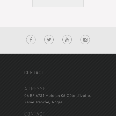
CONTACT
ADRESSE
06 BP 6731 Abidjan 06 Côte d’Ivoire,
7ème Tranche, Angré
CONTACT