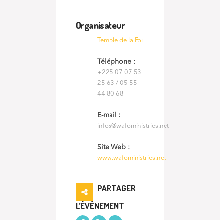
Organisateur
Temple de la Foi
Téléphone :
+225 07 07 53
25 63 / 05 55
44 80 68
E-mail :
infos@wafoministries.net
Site Web :
www.wafoministries.net
PARTAGER
L’ÉVÈNEMENT