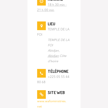
18 h 30 min -
21 h 00 min
LIEU
TEMPLE DE LA
FOI
TEMPLE DE LA
FOI
Abidjan
,
Abidjan
Côte
d'Ivoire
TÉLÉPHONE
+225 05 55 44
80 68
SITE WEB
www.wafoministries.
net