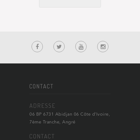
CONTACT
ADRESSE
06 BP 6731 Abidjan 06 Côte d’Ivoire,
7ème Tranche, Angré
CONTACT