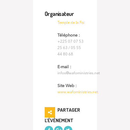
Organisateur
Temple de la Foi
Téléphone :
+225 07 07 53
25 63 / 05 55
44 80 68
E-mail :
infos@wafoministries.net
Site Web :
www.wafoministries.net
PARTAGER
L’ÉVÈNEMENT